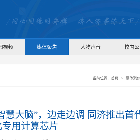
园视频
媒体聚焦
人物声音
校内公
当前位置:
首页
>
媒体聚
智慧大脑”，边走边调 同济推出首
化专用计算芯片