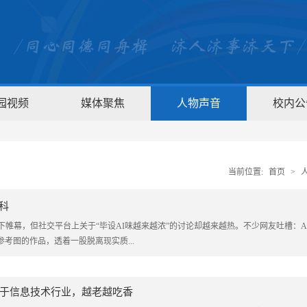
园视频
媒体聚焦
人物声音
校内公
当前位置:
首页
>
科
帷幕，但社交平台上关于“毕设AI味越来越浓”的讨论却越来越热。不少网友吐槽：A
参考图的作品，透着一股脱离现实质...
于信息技术行业，越老越吃香