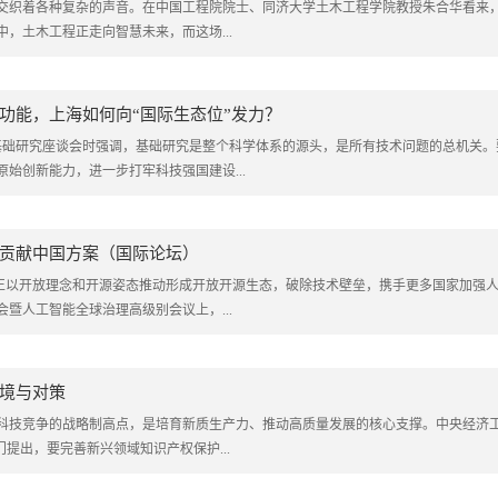
是交织着各种复杂的声音。在中国工程院院士、同济大学土木工程学院教授朱合华看来
，土木工程正走向智慧未来，而这场...
功能，上海如何向“国际生态位”发力？
加强基础研究座谈会时强调，基础研究是整个科学体系的源头，是所有技术问题的总机关。
始创新能力，进一步打牢科技强国建设...
贡献中国方案（国际论坛）
 版）中国正以开放理念和开源姿态推动形成开放开源生态，破除技术壁垒，携手更多国家加强
会暨人工智能全球治理高级别会议上，...
境与对策
科技竞争的战略制高点，是培育新质生产力、推动高质量发展的核心支撑。中央经济
提出，要完善新兴领域知识产权保护...