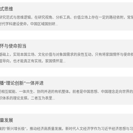
式思维
、研究范式与思维逻辑，在研究视角、分析工具、价值立场上存在一定的路径依附，常
代学科建设使命，中国区域国别研...
怀与使命担当
基础上，实现本国立场、文化价值与对象国需求的良性互动，只有将家国情怀与使命
导向，也才能真正有实效。家国情怀是...
播“理论创新”一体并进
”是相互赋能、一体共生、协同并进的有机整体。前者是中国思想、中国理念走向世界
体系的理论支撑。二者互为表里...
量发展
展的“新兴增长极”，推动经济高质量发展。新时代人文经济学作为习近平经济思想与