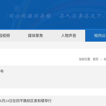
园视频
媒体聚焦
人物声音
校内公
当前位置:
首页
>
发布
6月24日在四平路校区衷和楼举行