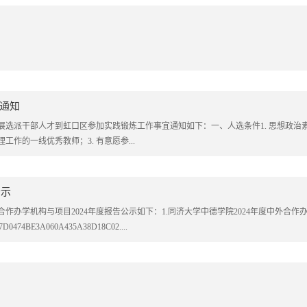
通知
展选派干部人才到虹口区参加实践锻炼工作事宜通知如下：一、人选条件1. 思想政治
工作的一线优秀教师；3. 有意愿参...
公示
办学机构与项目2024年度报告公示如下：1.同济大学中德学院2024年度中外合作
377D0474BE3A060A435A38D18C02....