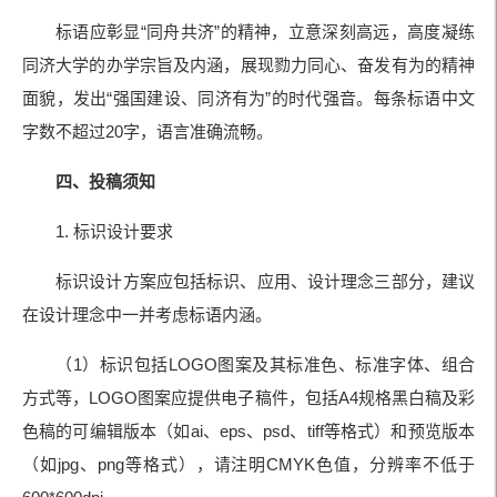
标语应彰显“同舟共济”的精神，立意深刻高远，高度凝练
同济大学的办学宗旨及
内涵
，展现
勠力同心
、奋发有为的精神
面貌，发出“强国建设、同济有为”的时代强音。每条标语中文
字数不超过20字，语言准确流畅。
四、投稿须知
1. 标识设计要求
标识设计方案应包括标识、应用、设计理念三部分，建议
在设计理念中一并考虑标语内涵。
（1）标识包括LOGO图案及其标准色、标准字体、组合
方式等，LOGO图案应提供电子稿件，包括A4规格黑白稿及彩
色稿的可编辑版本（如ai、eps、psd、tiff等格式）和预览版本
（如jpg、png等格式），请注明CMYK色值，分辨率不低于