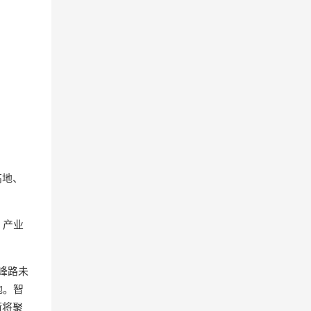
高地、
、产业
峰路未
地。智
街将聚