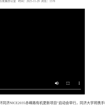
办公室 时间：2025-11-29 浏览：
1578
环同济NICE2035赤峰路有机更新项目”启动会举行，同济大学将携