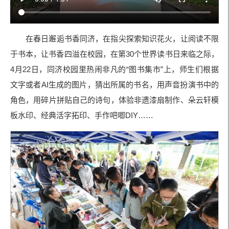
在春日邂逅书香同济，在指尖探索知识花火，让阅读不限
于书本，让书香四溢在校园，在第30个世界读书日来临之际，
4月22日，同济校园里热闹非凡的“图书集市”上，师生们根据
文字或者AI生成的图片，猜出所属的书名，用声音扮演书中的
角色，用碎片拼贴自己的诗句，体验非遗漆扇制作、朵云轩模
板水印、经典活字拓印、手作吧唧DIY……