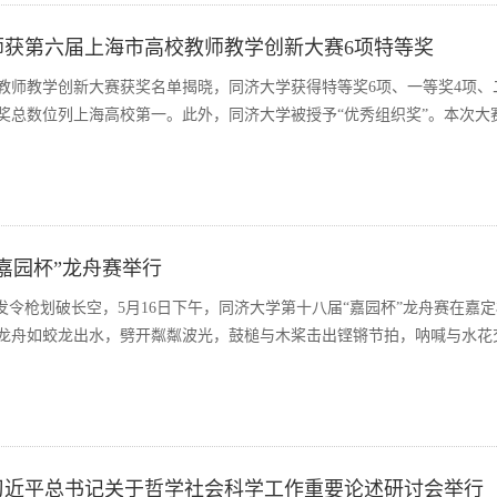
师获第六届上海市高校教师教学创新大赛6项特等奖
教师教学创新大赛获奖名单揭晓，同济大学获得特等奖6项、一等奖4项、
等奖总数位列上海高校第一。此外，同济大学被授予“优秀组织奖”。本次大
嘉园杯”龙舟赛举行
发令枪划破长空，5月16日下午，同济大学第十八届“嘉园杯”龙舟赛在嘉
龙舟如蛟龙出水，劈开粼粼波光，鼓槌与木桨击出铿锵节拍，呐喊与水花
习近平总书记关于哲学社会科学工作重要论述研讨会举行