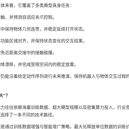
具体来看，它覆盖了多类典型具身任务：
接触，并预测自适应夹爪控制。
程中保持物体几何连贯，并稳定延续打开状态。
体功能区域对齐，并保持状态变化的交互结果。
避免近距离交接中的接触碰撞。
物体漂移，并完成受限空间内的稳定放置。
型仍能沿着给定动作序列进行未来推演，保持机器人与物体交互过程
大”？
能力往往依赖海量训练数据、超大模型规模以及密集算力投入，行业
队选择了一条不同的技术路径。
而是通过训练数据增强与智能增广策略，最大化释放单位数据的训练