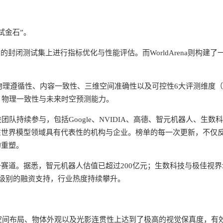
试金石”。
封闭测试集上进行指标优化与性能评估。而WorldArena则构建了
量、物理遵循性、内容一致性、三维空间准确性以及可控性6大评测维度
、物理一致性与未来时空预测能力。
尖团队持续参与，包括Google、NVIDIA、高德、智元机器人、生数
在世界模型领域具有代表性的机构与企业。榜单的每一次更新，不仅
的重塑。
赛道。据悉，智元机器人估值已超过200亿元；生数科技与极佳视界
元级别的融资支持，行业热度持续攀升。
频在空间布局、物体外观以及光影连贯性上达到了极高的视觉保真度，有