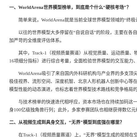
一、WorldArena世界模型榜单，到底是个什么“硬核考场”？
简单来说，WorldArena就是当前全球世界模型领域的“终极
以往的世界模型大多停留在“自说自话”的阶段，主要在各自的
加严苛的全维度评估体系。
其中，Track-1（视频质量赛道）从视觉质量、运动质
16项细分指标）进行综合考量，全面检验世界模型的交互能力
WorldArena吸引了来自国内外科研机构与产业界的多支顶
极佳视界、流形空间、深度机智、北京人形机器人创新中心等
模型性能的动态演进，也标志着世界模型技术路线和竞争格局
与技术榜单的快速迭代相呼应，资本市场也在持续加码这一
身100亿级独角兽行列；此外，多家参赛团队也相继获得数亿
二、从视频生成到具身交互，“无界”模型到底强在哪里？
在Track-1（视频质量赛道）上，“无界”模型生成的视