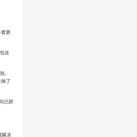
一套更
（包含
科技、
反映了
均已跻
效解决