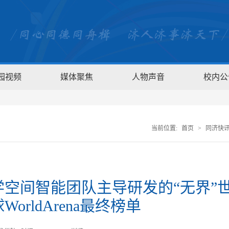
园视频
媒体聚焦
人物声音
校内公
当前位置:
首页
>
同济快
学空间智能团队主导研发的“无界”
orldArena最终榜单