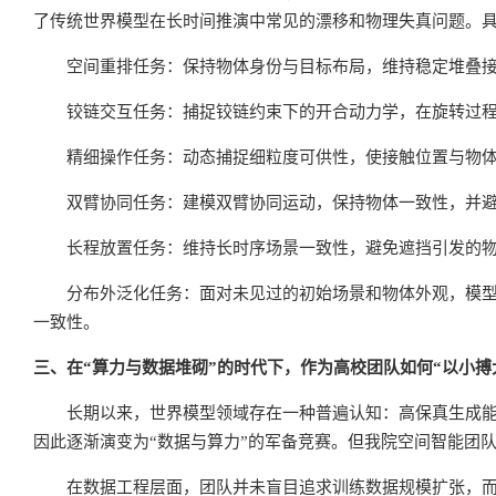
了传统世界模型在长时间推演中常见的漂移和物理失真问题。
空间重排任务：保持物体身份与目标布局，维持稳定堆叠
铰链交互任务：捕捉铰链约束下的开合动力学，在旋转过
精细操作任务：动态捕捉细粒度可供性，使接触位置与物
双臂协同任务：建模双臂协同运动，保持物体一致性，并
长程放置任务：维持长时序场景一致性，避免遮挡引发的
分布外泛化任务：面对未见过的初始场景和物体外观，模
一致性。
三、在“算力与数据堆砌”的时代下，作为高校团队如何“以小搏
长期以来，世界模型领域存在一种普遍认知：高保真生成
因此逐渐演变为“数据与算力”的军备竞赛。但我院空间智能团
在数据工程层面，团队并未盲目追求训练数据规模扩张，