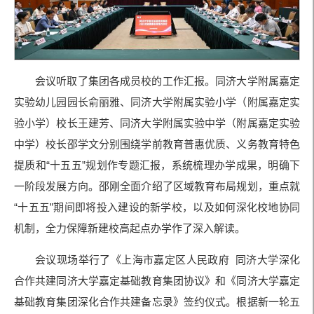
会议听取了集团各成员校的工作汇报。同济大学附属嘉定
实验幼儿园园长俞丽雅、同济大学附属实验小学（附属嘉定实
验小学）校长王建芳、同济大学附属实验中学（附属嘉定实验
中学）校长邵学文分别围绕学前教育普惠优质、义务教育特色
提质和“十五五”规划作专题汇报，系统梳理办学成果，明确下
一阶段发展方向。邵刚全面介绍了区域教育布局规划，重点就
“十五五”期间即将投入建设的新学校，以及如何深化校地协同
机制，全力保障新建校高起点办学作了深入解读。
会议现场举行了《上海市嘉定区人民政府 同济大学深化
合作共建同济大学嘉定基础教育集团协议》和《同济大学嘉定
基础教育集团深化合作共建备忘录》签约仪式。根据新一轮五