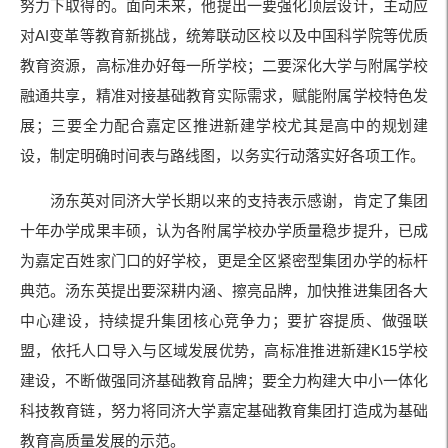
努力下取得的。面向未来，他提出一要强化顶层设计，主动应
对AI变革等教育新挑战，统筹联动区校以及中国科学院等优质
教育资源，高标准办好每一所学校；二要深化大学与附属学校
融通共享，精准对接基础教育实际需求，赋能附属学校特色发
展；三要全力配合嘉定区推进新建学校尤其是高中的规划建
设，制定明确时间表与路线图，以务实行动落实好各项工作。
汤东英对同济大学长期以来的支持表示感谢，肯定了集团
十年办学成果丰硕，认为各附属学校办学质量稳步提升，已成
为嘉定百姓家门口的好学校，更是全区紧密型集团办学的标杆
典范。汤东英提出要深耕内涵、擦亮品牌，加快推进集团各大
中心建设，持续提升集团核心竞争力；要扩容提质、做强联
盟，依托人口导入与区域发展优势，高标准推进新建K15学校
建设，不断做强同济基础教育品牌；要全力构建大中小一体化
科技教育链，努力将同济大学嘉定基础教育集团打造成为基础
教育高质量发展的示范。