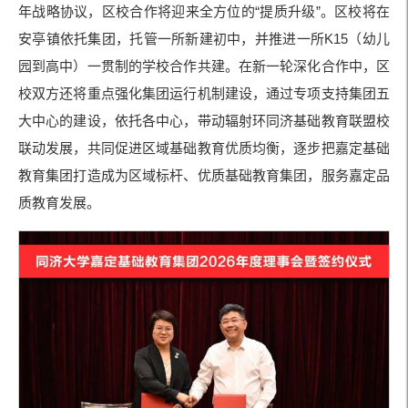
年战略协议，区校合作将迎来全方位的“提质升级”。区校将在
安亭镇依托集团，托管一所新建初中，并推进一所K15（幼儿
园到高中）一贯制的学校合作共建。在新一轮深化合作中，区
校双方还将重点强化集团运行机制建设，通过专项支持集团五
大中心的建设，依托各中心，带动辐射环同济基础教育联盟校
联动发展，共同促进区域基础教育优质均衡，逐步把嘉定基础
教育集团打造成为区域标杆、优质基础教育集团，服务嘉定品
质教育发展。