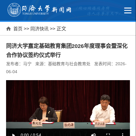
首页
>>
同济快讯
>> 正文
同济大学嘉定基础教育集团2026年度理事会暨深化
合作协议签约仪式举行
发布者：马宁 来源：基础教育与社会教育处 发表时间：2026-
06-04