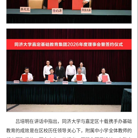
吕培明在讲话中指出，同济大学与嘉定区十载携手办基础
教育的成效是在区校历任领导关心下，附属中小学全体教师的