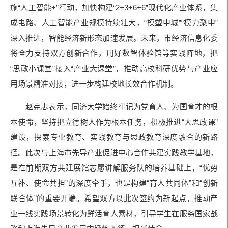
施“人工智能+”行动，加快构建“2+3+6+6”现代化产业体系，集
成电路、人工智能产业规模持续壮大，“模塑申城”“模力聚申”
深入推进，智能经济新形态加速发展。未来，市经济信息化委
将全力支持双方创新合作，用好数智体验馆等实践阵地，把
“思政小课堂”接入“产业大课堂”，推动高校科研优势与产业应
用场景精准对接，进一步构建校地长效合作机制。
赵宪忠表示，同济大学始终牢记为党育人、为国育才的根
本使命，坚持把立德树人作为根本任务，积极推进“大思政课”
建设，探索专业教育、实践教育与思政教育深度融合的新路
径。此次与上海市先导产业促进中心合作共建实践教学基地，
是在前期双方共建展馆志愿讲解服务队的培养基础上，“优势
互补、使命共担”的深度牵手，也是构建“育人共同体”和“创新
联合体”的重要开端。希望双方以此次签约为新起点，推动产
业一线实践场景转化为鲜活育人素材，引导学生在服务国家战