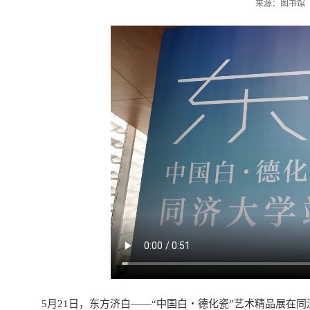
来源：图书馆 时
5月21日，东方济白——“中国白・德化瓷”艺术精品展