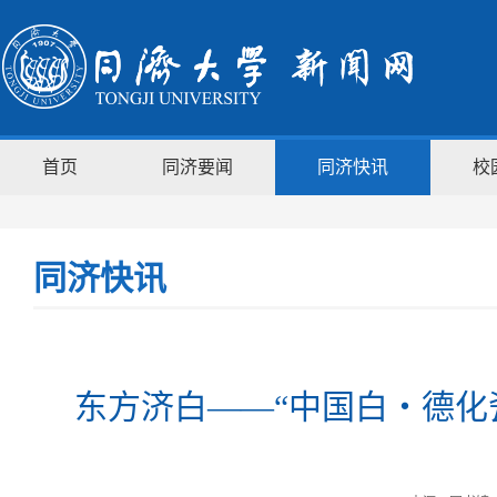
首页
同济要闻
同济快讯
校
同济快讯
东方济白——“中国白・德化