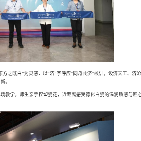
方之既白”为灵感，以“济”字呼应“同舟共济”校训，设济天工、济
创新。
现场教学，师生亲手捏塑瓷花，近距离感受德化白瓷的温润质感与匠