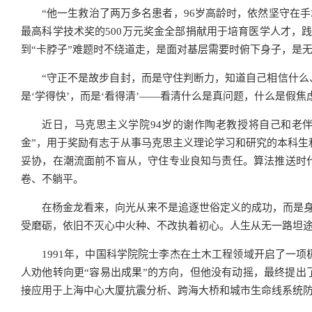
“他一生救治了两万多名患者，96岁高龄时，依然坚守在
最高科学技术奖的500万元奖金全部捐献用于培育医学人才，
到“卡脖子”难题时不绕道走，是面对基层需要时俯下身子，是
“守正不是故步自封，而是守住判断力，知道自己相信什么
是‘学得快’，而是‘看得清’——看清什么是真问题，什么是假
近日，马克思主义学院94岁的谢作陶老教授将自己和老伴
金”，用于奖励有志于从事马克思主义理论学习和研究的本科生
妥协，在潮流面前不盲从，守住专业良知与责任。算法推送时代
卷、不躺平。
在杨金龙看来，向光从来不是追逐世俗定义的成功，而是身
受磨砺，依旧不灭心中火种、不改执着初心。人生从无一路坦途
1991年，中国科学院院士李杰在土木工程领域开启了一
人劝他转向更“容易出成果”的方向，但他没有动摇，最终提出
接应用于上海中心大厦抗震分析、跨海大桥和城市生命线系统