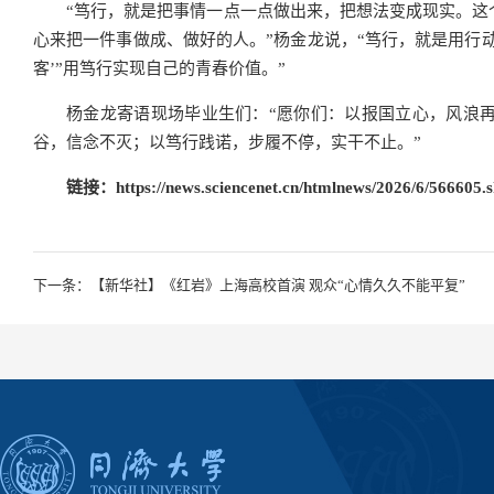
“笃行，就是把事情一点一点做出来，把想法变成现实。这
心来把一件事做成、做好的人。”杨金龙说，“笃行，就是用行动代
客’”用笃行实现自己的青春价值。”
杨金龙寄语现场毕业生们：“愿你们：以报国立心，风浪
谷，信念不灭；以笃行践诺，步履不停，实干不止。”
链接：
https://news.sciencenet.cn/htmlnews/2026/6/566605.
下一条：【新华社】《红岩》上海高校首演 观众“心情久久不能平复”