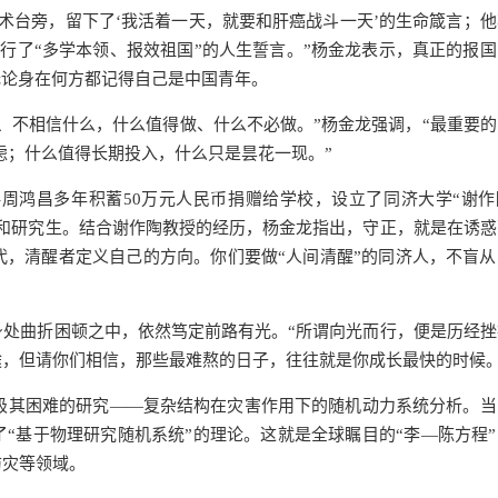
手术台旁，留下了‘我活着一天，就要和肝癌战斗一天’的生命箴言；
践行了“多学本领、报效祖国”的人生誓言。”杨金龙表示，真正的报
无论身在何方都记得自己是中国青年。
、不相信什么，什么值得做、什么不必做。”杨金龙强调，“最重要的
焦虑；什么值得长期投入，什么只是昙花一现。”
周鸿昌多年积蓄50万元人民币捐赠给学校，设立了同济大学“谢作
和研究生。结合谢作陶教授的经历，杨金龙指出，守正，就是在诱惑
，清醒者定义自己的方向。你们要做“人间清醒”的同济人，不盲从
处曲折困顿之中，依然笃定前路有光。“所谓向光而行，便是历经挫
，但请你们相信，那些最难熬的日子，往往就是你成长最快的时候。
项极其困难的研究——复杂结构在灾害作用下的随机动力系统分析。当
了“基于物理研究随机系统”的理论。这就是全球瞩目的“李—陈方程
防灾等领域。