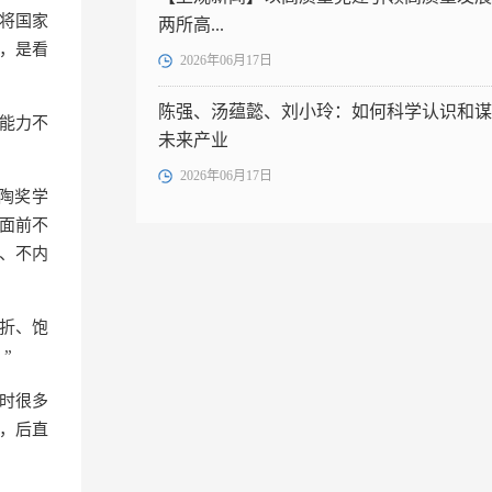
他将国家
两所高...
国，是看
2026年06月17日
陈强、汤蕴懿、刘小玲：如何科学认识和谋
能力不
未来产业
2026年06月17日
陶奖学
面前不
、不内
折、饱
”
时很多
”，后直