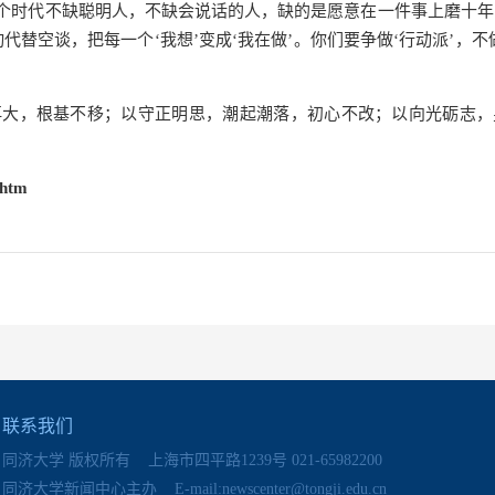
个时代不缺聪明人，不缺会说话的人，缺的是愿意在一件事上磨十年
替空谈，把每一个‘我想’变成‘我在做’。你们要争做‘行动派’，不
再大，根基不移；以守正明思，潮起潮落，初心不改；以向光砺志，
shtm
联系我们
同济大学 版权所有 上海市四平路1239号 021-65982200
同济大学新闻中心主办 E-mail:newscenter@tongji.edu.cn