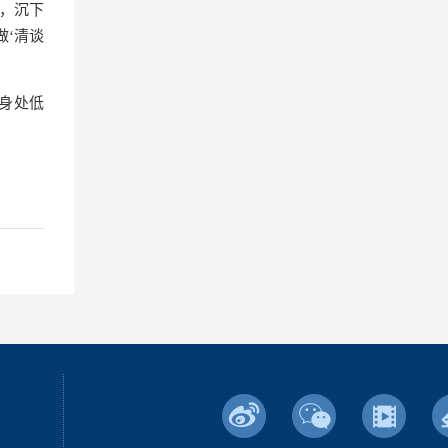
，沉下
做‘清谈
身处低