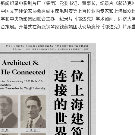
央新闻纪录电影制片厂（集团）党委书记、董事长，纪录片《邬达克
、中国文艺评论家协会原副主席毛时安等上百位业内专家和上海民众
大学和中央新影集团联合主办，纪录片《邬达克》学术顾问、同济大
联合策展。开幕式在海派钢琴家钱蕊嫣团队现场演绎《邬达克》片尾