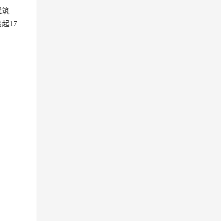
建筑
起17