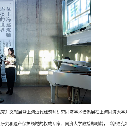
邬达克》文献展暨上海近代建筑师研究同济学术谱系展在上海同济大学
史研究和遗产保护领域的权威专家、同济大学教授郑时龄，《邬达克