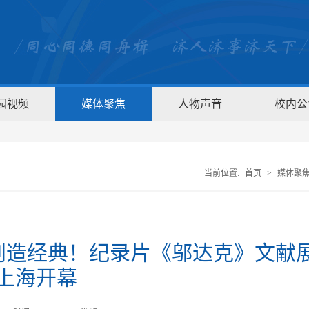
园视频
媒体聚焦
人物声音
校内公
当前位置:
首页
>
媒体聚
 创造经典！纪录片《邬达克》文献
上海开幕