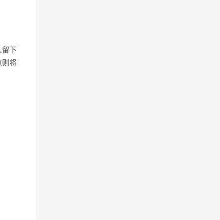
人留下
览则将