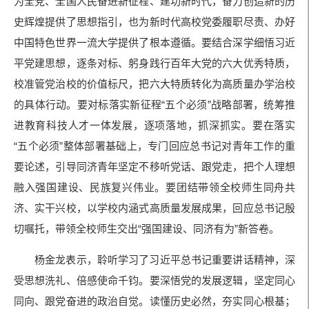
为全党、全国人民奋进新征程、建功新时代，奋力创造新的历
史辉煌提供了思想指引，也为新时代高校党委履职尽责、办好
中国特色世界一流大学提供了根本遵循。要结合深学细悟习近
平党建思想，逐条对标、躬身践行百年大党的六大优秀特质，
校准管党治校的价值标尺，把六大特质转化为高质量办学治校
的具体行动。要对标落实新征程“五个必须”战略部署，统筹推
进教育科技人才一体发展，逐项落地，抓深抓实。要在落实
“五个必须”整体部署基础上，专门回应总书记对青年工作的重
要论述，引导同济青年坚定不移听党话、跟党走，把个人理想
融入强国建设、民族复兴伟业。要团结带领全校师生同舟共
济、实干兴校，以学校内涵式高质量发展成果，回应总书记殷
切嘱托，带领全校师生交出“强国建设、同济有为”新答卷。
杨金龙表示，聆听学习了习近平总书记重要讲话精神，深
受思想洗礼、倍感使命千钧。要深悟党的发展逻辑，坚定同心
同向、跟党奋进的政治自觉。读懂历史必然，夯实同心根基；