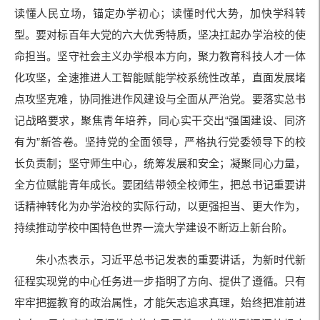
读懂人民立场，锚定办学初心；读懂时代大势，加快学科转
型。要对标百年大党的六大优秀特质，坚决扛起办学治校的使
命担当。坚守社会主义办学根本方向，聚力教育科技人才一体
化攻坚，全速推进人工智能赋能学校系统性改革，直面发展堵
点攻坚克难，协同推进作风建设与全面从严治党。要落实总书
记战略要求，聚焦青年培养，同心实干交出“强国建设、同济
有为”新答卷。坚持党的全面领导，严格执行党委领导下的校
长负责制；坚守师生中心，统筹发展和安全；凝聚同心力量，
全方位赋能青年成长。要团结带领全校师生，把总书记重要讲
话精神转化为办学治校的实际行动，以更强担当、更大作为，
持续推动学校中国特色世界一流大学建设不断迈上新台阶。
朱小杰表示，习近平总书记发表的重要讲话，为新时代新
征程实现党的中心任务进一步指明了方向、提供了遵循。只有
牢牢把握教育的政治属性，才能矢志追求真理，始终把准前进