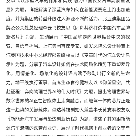
友以《以深蓝汽车的探索和实践 助力中国长安汽车高质量发
展》为题，详细解读了深蓝汽车如何在新能源赛道上跑出加速
度，并为集团的转型升级注入源源不断的活力。比亚迪集团品
牌及公关处总经理李云飞校友以《同舟共济打造中国汽车品牌
新名片》为题，生动展示了中国品牌走向世界舞台中央的探
索、自信与担当。上汽集团首席专家、研发总院总设计师兼上
汽英国技术中心总经理邵景峰校友以《变革时代的汽车设计启
示》为题，分享了汽车设计如何在技术同质化趋势下重塑差异
化，用情感化、场景化的设计语言赋予移动出行全新的生命
力。地平线执行董事、首席生态官徐健校友以《仰望星空，共
赴征程：奔向物理世界AI的伟大时代》为题，提出物理世界与
数字世界的AI正在智能体上走向融合，而舱驾一体的芯片正是
这一趋势的关键载体。挚达科技创始人兼董事长黄志明校友以
《新能源汽车发展与挚达创业历程》为题，讲述了其紧跟新能
源汽车浪潮的跌宕创业史，展现了时代机遇下创业者的坚守与