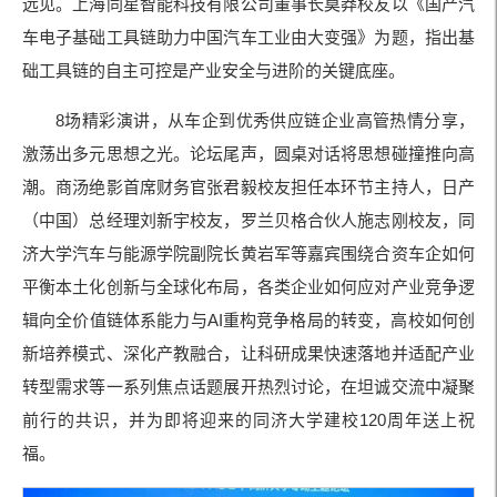
远见。上海同星智能科技有限公司董事长莫莽校友以《国产汽
车电子基础工具链助力中国汽车工业由大变强》为题，指出基
础工具链的自主可控是产业安全与进阶的关键底座。
8场精彩演讲，从车企到优秀供应链企业高管热情分享，
激荡出多元思想之光。论坛尾声，圆桌对话将思想碰撞推向高
潮。商汤绝影首席财务官张君毅校友担任本环节主持人，日产
（中国）总经理刘新宇校友，罗兰贝格合伙人施志刚校友，同
济大学汽车与能源学院副院长黄岩军等嘉宾围绕合资车企如何
平衡本土化创新与全球化布局，各类企业如何应对产业竞争逻
辑向全价值链体系能力与AI重构竞争格局的转变，高校如何创
新培养模式、深化产教融合，让科研成果快速落地并适配产业
转型需求等一系列焦点话题展开热烈讨论，在坦诚交流中凝聚
前行的共识，并为即将迎来的同济大学建校120周年送上祝
福。