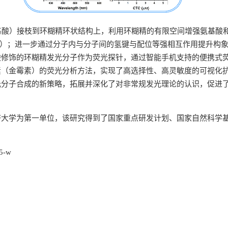
基酸）接枝到环糊精环状结构上，利用环糊精的有限空间增强氨基酸
C）；进一步通过分子内与分子间的氢键与配位等强相互作用提升构
酸修饰的环糊精发光分子作为荧光探针，通过智能手机支持的便携式
素（金霉素）的荧光分析方法，实现了高选择性、高灵敏度的可视化
光分子合成的新策略，拓展并深化了对非常规发光理论的认识，促进
济大学为第一单位，该研究得到了国家重点研发计划、国家自然科学
15-w