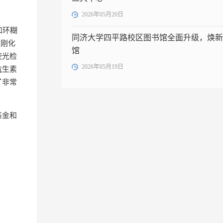
2026年05月20日
和环糊
同济大学四平路校区图书馆全面升级，焕新
象刚化
馆
荧光检
2026年05月19日
抗生素
了非常
基金和