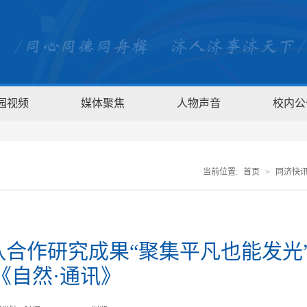
园视频
媒体聚焦
人物声音
校内公
当前位置:
首页
>
同济快
合作研究成果“聚集平凡也能发光
《自然·通讯》