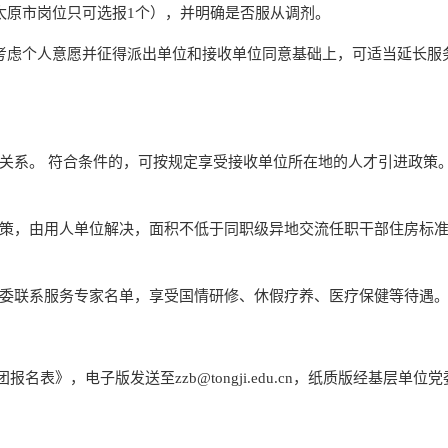
太原市岗位只可选报1个），并明确是否服从调剂。
在考虑个人意愿并征得派出单位和接收单位同意基础上，可适当延长服
资关系。 符合条件的，可按规定享受接收单位所在地的人才引进政策
政策，由用人单位解决，面积不低于同职级异地交流任职干部住房标
党委联系服务专家名单，享受国情研修、休假疗养、医疗保健等待遇
》，电子版发送至zzb@tongji.edu.cn，纸质版经基层单位