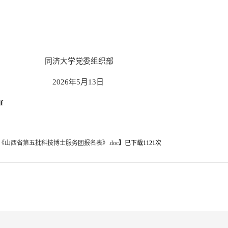
学党委组织部
6年5月13日
f
《山西省第五批科技博士服务团报名表》.doc
】已下载
1121
次