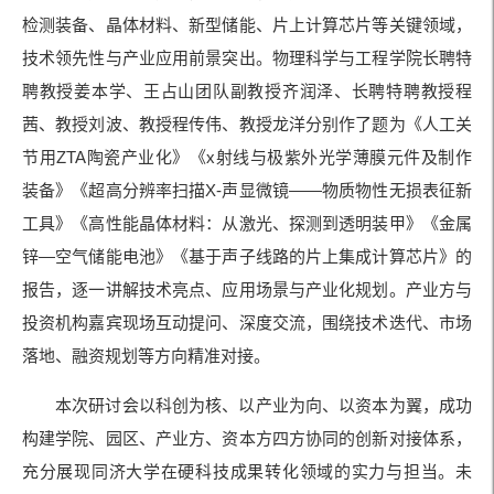
检测装备、晶体材料、新型储能、片上计算芯片等关键领域，
技术领先性与产业应用前景突出。物理科学与工程学院长聘特
聘教授姜本学、王占山团队副教授齐润泽、长聘特聘教授程
茜、教授刘波、教授程传伟、教授龙洋分别作了题为《人工关
节用ZTA陶瓷产业化》《x射线与极紫外光学薄膜元件及制作
装备》《超高分辨率扫描X-声显微镜——物质物性无损表征新
工具》《高性能晶体材料：从激光、探测到透明装甲》《金属
锌—空气储能电池》《基于声子线路的片上集成计算芯片》的
报告，逐一讲解技术亮点、应用场景与产业化规划。产业方与
投资机构嘉宾现场互动提问、深度交流，围绕技术迭代、市场
落地、融资规划等方向精准对接。
本次研讨会以科创为核、以产业为向、以资本为翼，成功
构建学院、园区、产业方、资本方四方协同的创新对接体系，
充分展现同济大学在硬科技成果转化领域的实力与担当。未