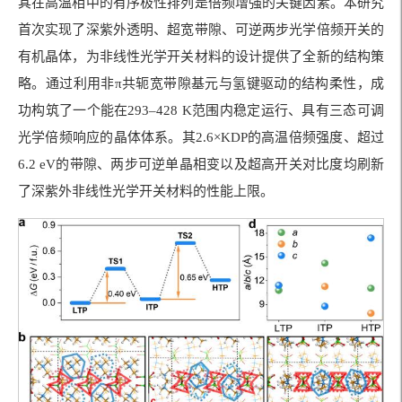
其在高温相中的有序极性排列是倍频增强的关键因素。本研究
首次实现了深紫外透明、超宽带隙、可逆两步光学倍频开关的
有机晶体，为非线性光学开关材料的设计提供了全新的结构策
略。通过利用非π共轭宽带隙基元与氢键驱动的结构柔性，成
功构筑了一个能在293–428 K范围内稳定运行、具有三态可调
光学倍频响应的晶体体系。其2.6×KDP的高温倍频强度、超过
6.2 eV的带隙、两步可逆单晶相变以及超高开关对比度均刷新
了深紫外非线性光学开关材料的性能上限。