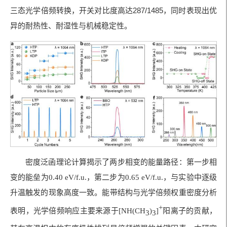
三态光学倍频转换，开关对比度高达287/1485，同时表现出优
异的耐热性、耐湿性与机械稳定性。
密度泛函理论计算揭示了两步相变的能量路径：第一步相
变的能垒为0.40 eV/f.u.，第二步为0.65 eV/f.u.，与实验中逐级
升温触发的现象高度一致。能带结构与光学倍频权重密度分析
+
表明，光学倍频响应主要来源于
[NH(CH
)
]
阳离子的贡献，
3
3