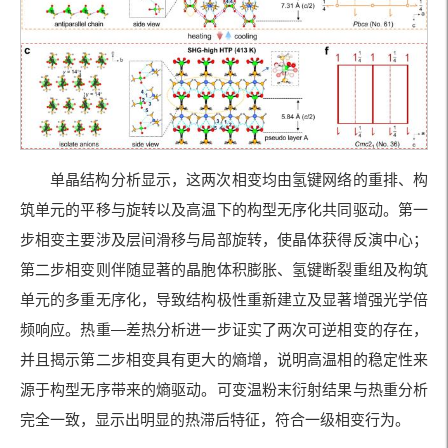
单晶结构分析显示，这两次相变均由氢键网络的重排、构
筑单元的平移与旋转以及高温下的构型无序化共同驱动。第一
步相变主要涉及层间滑移与局部旋转，使晶体获得反演中心；
第二步相变则伴随显著的晶胞体积膨胀、氢键断裂重组及构筑
单元的多重无序化，导致结构极性重新建立及显著增强光学倍
频响应。热重—差热分析进一步证实了两次可逆相变的存在，
并且揭示第二步相变具有更大的熵增，说明高温相的稳定性来
源于构型无序带来的熵驱动。可变温粉末衍射结果与热重分析
完全一致，显示出明显的热滞后特征，符合一级相变行为。