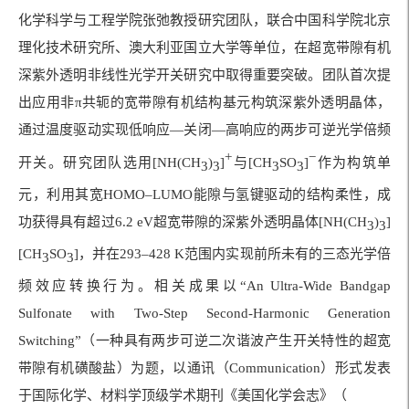
化学科学与工程学院张弛教授研究团队，联合中国科学院北京
理化技术研究所、澳大利亚国立大学等单位，在超宽带隙有机
深紫外透明非线性光学开关研究中取得重要突破。团队首次提
出应用非π共轭的宽带隙有机结构基元构筑深紫外透明晶体，
通过温度驱动实现低响应—关闭—高响应的两步可逆光学倍频
+
−
开关。研究团队选用
[NH(CH
)
]
与
[CH
SO
]
作为构筑单
3
3
3
3
元，利用其宽HOMO–LUMO能隙与氢键驱动的结构柔性，成
功获得具有超过6.2 eV超宽带隙的深紫外透明晶体
[NH(CH
)
]
3
3
[CH
SO
]
，并在293–428 K范围内实现前所未有的三态光学倍
3
3
频效应转换行为。相关成果以“An Ultra-Wide Bandgap
Sulfonate with Two-Step Second-Harmonic Generation
Switching”（一种具有两步可逆二次谐波产生开关特性的超宽
带隙有机磺酸盐）为题，以通讯（Communication）形式发表
于国际化学、材料学顶级学术期刊《美国化学会志》（