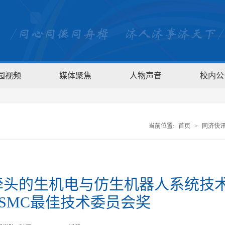
园视频
媒体聚焦
人物声音
校内公
当前位置:
首页
>
同济快
牵头的生机电与仿生机器人系统技
 SMC最佳技术委员会奖