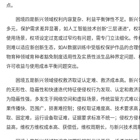
点。
困境四是新兴领域权利内容复杂、利益平衡弹性不足。新兴
多元，保护需求差异显著，如人工智能技术创新“三层递进”，权
使用场景，权项设定过宽或过窄均有问题，需专门立法细化。传
则难以适应新创新生态，如AI数据训练中受版权保护作品的合理
物育种领域育种者豁免制度适用性及实质性派生品种界定问题、
许可收益与使用成本平衡问题突出。
困境五是新兴领域侵权救济取证认定难、救济成本高。新兴
的无形性、隐蔽性和快速迭代特征使侵权行为发现、认定和救济
为隐蔽性强，多发生于网络空间和虚拟场景，传统监管方式难以
果传播快、范围广，损害难控制；侵权取证难度高、技术要求高
取、固定难，运行设备取证难，证据要求标准不统一；侵权方侵
益高，维权方维权成本高、获偿低，维权周期长，与新兴技术周