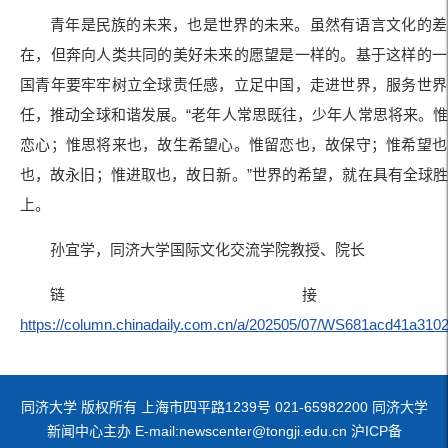
青年是民族的未来，也是世界的未来。虽然有语言文化的差
在，但奔向人类共同的美好未来的愿望是一样的。基于这样的一
国青年要牢牢树立全球责任感，立足中国，走进世界，服务世界
任，推动全球和谐发展。“老年人常思既往，少年人常思将来。
恋心；惟思将来也，故生希望心。惟留恋也，故保守；惟希望也
也，故永旧；惟进取也，故日新。”世界的希望，就在具有全球
上。
孙宜学，同济大学国际文化交流学院教授、院长
链接
https://column.chinadaily.com.cn/a/202505/07/WS681acd41a310
同济大学 版权所有 上海市四平路1239号 021-65982200 同济大学
新闻中心主办 E-mail:newscenter@tongji.edu.cn 沪ICP备