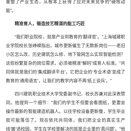
重塑了产业生态，从根本上获得了应对未来竞争的“硬核动
能”。
精准育人，锻造技艺精湛的能工巧匠
“我们职业院校，就是产业到教育的‘翻译官’。”上海城建职
业学院校长张峥嵘指出，城市更新催生了无数新岗位——老旧
小区怎么改、历史建筑怎么修、地下管网怎么实现智能检测？
这些纷繁复杂的岗位需求，必须被精准“解码”成育人标准。“共
同体就是我们的‘集成翻译平台’，它把企业的‘专业术语’变成了
教育的‘通用语言’，让我们的教学内容不再‘纸上谈兵’。”
四川建筑职业技术大学党委副书记、校长苏谦对此深表赞
同。他提到一个细节：“我们的学生不但要会看图纸，更要会
操作最新的智能建造机器人。以往学校设备更新慢，学生毕业
就可能落伍了。现在依托共同体，我们把企业的真实生产
线‘搬’进校园，学生在学校里解决的就是企业里的‘真问题’。”他