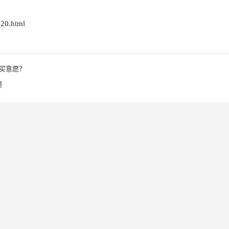
020.html
买意愿？
题