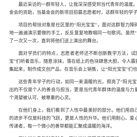
最近采访的一群年轻人，让我深深感受到当代青年的温度
金会的资助，当基金会的新项目招募志愿者时，这群年轻的学
项目的帮扶对象是社区里的“阳光宝宝”，面对这群智力障
地一遍遍演示要做的手工，反反复复地教唱同一句歌词。虽然“
了一次又一次，直到将他们送上演出的舞台。
面对学员们的特点，志愿者老师还不断创新教学方法，试图
宝”们听着音乐，随意涂抹，落在纸上的色块肆意大胆，令人震
集起来，制作成文创产品，在音乐会上销售，让“阳光宝宝”们
这些青年学子的行动，如同一束温暖的光，照亮了“阳光宝
出的不仅是个人的善良与担当，更是当代青年群体的温度与力
个渴望被认可、被尊重的心灵。
在他们身上，我们看到了人性中最美好的部分。他们用自
的进步不仅是科技的飞跃，更是人性的升华。他们用耐心、爱
传递者，每一个微小的善举都能汇聚成温暖的海洋。