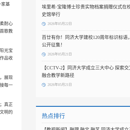
一家基
埃里希·宝隆博士珍贵实物档案捐赠仪式在
史馆举行
柔耐心
2026年05月22日
首歌教
百廿有你！同济大学建校120周年标识标语
公开征集！
阳光宝
2026年05月21日
作品收
【CCTV-2】同济大学成立三大中心 探索交
融合教学新路径
，展现
接每一
2026年05月21日
；真正
文明的
热点排行
【教视新闻】融理 融文 融艺 同济大学成立