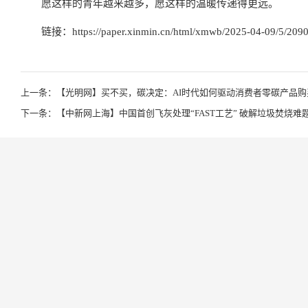
愿这样的青年越来越多，愿这样的温暖传递得更远。
链接：
https://paper.xinmin.cn/html/xmwb/2025-04-09/5/209
上一条：【光明网】买不买，碳决定：AI时代如何驱动消费者零碳产品购
下一条：【中新网上海】中国首创飞灰处理“FAST工艺” 破解垃圾焚烧难