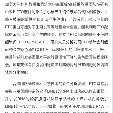
加哥大学何川教授和同济大学高亚威/高绍荣教授团队在研究
中发现FTO敲除的杂合子小鼠产生纯合敲除后代比例偏低，且
纯合敲除的雌性小鼠无法产生健康存活的后代，提示小鼠的
FTO蛋白可能对于生殖发育等过程非常重要。团队利用FTO敲
除的杂合小鼠自交产生的胚胎，建立了FTO敲除的胚胎干细胞
细胞系（FTO-/-mESC）。研究人员分析发现FTO敲除会引起
mESC中染色质相关RNA（caRNA）的m6A修饰水平上升，
并且能够引发基因组水平的转录活性下降与染色质开放程度降
低，这些变化会在引发细胞增殖缺陷的同时损害细胞的体内和
体外分化潜能。
合作团队通过多种组学技术的联合分析发现，FTO敲除后
会影响基因组中逆转座子LINE1的RNA上出现m6A修饰累积，
并引发RNA的降解加速以及转录活性的下降，从而降低了
LINE1的RNA丰度。不仅如此，研究者还发现LINE1 RNA下