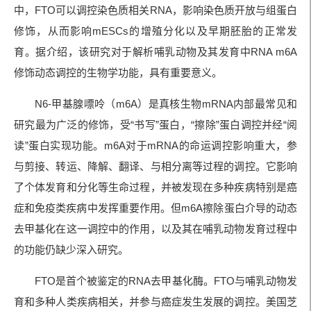
中，FTO可以调控染色质相关RNA，影响染色质开放与组蛋白
修饰，从而影响mESCs的增殖分化以及早期胚胎的正常发
育。据介绍，该研究对于解析哺乳动物及其发育中RNA m6A
修饰动态调控的生物学功能，具有重要意义。
N6-甲基腺嘌呤（m6A）是真核生物mRNA内部最常见和
研究最为广泛的修饰，受“书写”蛋白，“擦除”蛋白调控并经“阅
读”蛋白实现功能。m6A对于mRNA的命运调控影响重大，参
与剪接、转运、降解、翻译、与相分离等过程的调控。它影响
了个体发育和分化等生命过程，并被发现在多种疾病特别是癌
症和免疫类疾病中发挥重要作用。但m6A擦除蛋白介导的动态
去甲基化在这一调控中的作用，以及其在哺乳动物发育过程中
的功能仍缺少深入研究。
FTO是首个被鉴定的RNA去甲基化酶。FTO与哺乳动物发
育和多种人类疾病相关，并参与癌症发生发展的调控。美国芝