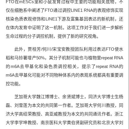
FTO在mESCs里和小鼠发育过程中主要的功能相关底物，不
仅在细胞系中阐述了FTO通过调控LINE1 RNA的表观修饰实现
核染色质表观修饰和LINE1下游及富集基因表达的新机制，还
在体内发育中证明了这一机制。这项工作对于我们进一步解析
生命过程的分子调控机制，提供了新的研究视角。
此外，贾桂芳/何川/宋宝安教授团队利用过表达FTO使水
稻和马铃薯增产50%，其分子机制可能也与植物里repeat RNA
的m6A去甲基化和染色质调控相关，提示了repeat RNA的
m6A去甲基化可能对不同物种体系内的表观系统都具有重要调
控功能。
芝加哥大学魏江博博士、余贤斌博士，同济大学博士生杨
磊、刘雪莲为本文的共同第一作者。芝加哥大学何川教授，同
济大学高绍荣教授、高亚威教授为本文的共同通讯作者。浙江
大学李学坤教授、南京医科大学黄伯贤副研究员和北京大学刘