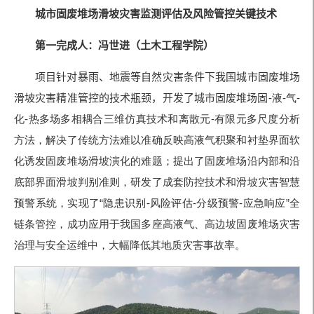
城市固废堆场滑坡灾害监测评估
及风险管控关键技术
第一完成人：冯世进
（
土木工程学院
）
项目针对暴雨、地震等自然灾害条件下我国城市固废堆场
滑坡灾害精准管控的技术瓶颈，开发了城市固废堆场固
-液
-气
-
化
-热多场多相耦合三维仿真技术和离散元
-有限元多尺度分析
方法，解决了传统
方法难以准确反映高液气积聚和衬垫界面软
化诱发固废堆场滑坡演化的难题；提出了固废堆场沿内部和沿
底部界面滑坡判别准则，研发了成套防控技术和滑坡灾害智慧
预警系统，实现了
“隐患识别
-风险评估
-分级预警
-应急响应
”全
链条管控，成功应用于我国多座高液气、高边坡固废堆场灾害
治理与安全运维中，大幅降低其地质灾害事故率。