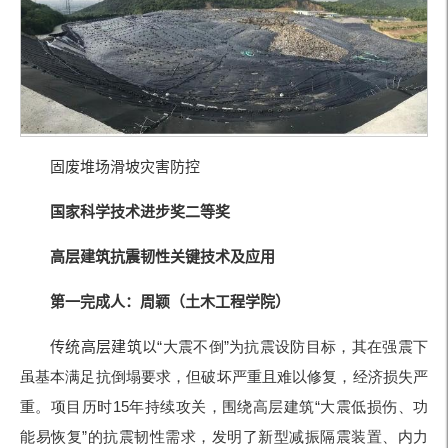
固废堆场滑坡灾害防控
国家科学技术进步奖二等奖
高层建筑抗震韧性关键技术及应用
第一完成人：周颖
（土木工程学院
）
传统高层建筑以
“大震不倒
”为抗震设防目标，其在强震下
虽基本满足抗倒塌要求，但破坏严重且难以修复，经济损失严
重。项目历时
15年持续攻关，围绕高层建筑
“大震低损伤、功
能易恢复
”的抗震韧性需求，发明了新型减振隔
震装置、内力