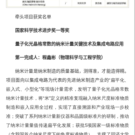
牵头项目获奖名单
国家
科学技术进步奖一等奖
量子化光晶格常数的纳米计量
关键技术及集成电路应用
第一完成人：程鑫彬
（
物理科学与工程学院
）
纳米计量是纳米制造的质量基础，测得准，才能造得精。
项目面向以集成电路为代表的先进纳米制造产业的
“扁平化、
嵌入式、小型化
”等现场计量需求，发明了量子化光晶格常数
纳米计量技术，将
“米
”定义的精准复现融
入纳米尺度标准物质
制造和嵌入应用全过程，实现了直接溯源和产业现场一步校
准；突破了系列纳米计量新仪器和晶圆级标准片的研制，推动
了纳米计量量值传递扁平化发展；获批
5项国家一级标准物质
（含我国首个纳米尺度下的角度标准物质），支撑了同济大学