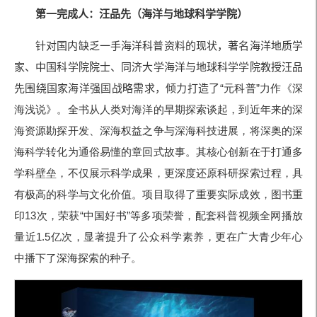
第一完成人：汪品先（海洋与地球科学学院）
针对国内缺乏一手海洋科普资料的现状，
著名海洋地
质学
家、中国科学院院士、同济大学海洋与地球科学学院教授汪品
先
围绕国家海洋强国战略需求，倾力打造了
“元科普
”力作《深
海浅说》。全书从人类对海洋的早期探索谈起，到近年来的深
海资源勘探开发、深海权益之争与深海科技进展，将深奥的深
海科学转化为通俗易懂的章回式故事。其核心创新在于打通多
学科壁垒，不仅展示科学成果，更深度还原科研探索过程，具
有极高的科学与文化价值。项目取得了重要实际成效，图书重
印
13次，荣获
“中国好书
”等多项荣誉，配套科普视频全网播放
量近
1.5亿次，显著提升了公众科学素养，
更在广大青少年心
中播下了深海探
索的种子。