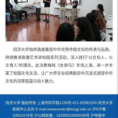
同济大学始终高度重视中华优秀传统文化的传承与弘扬，
持续推进高雅艺术进校园系列活动，深入践行“以文化人，以
文育人”的理念。此次黄梅戏《女驸马》专场上演，进一步丰
富了校园文化生活，让广大师生在经典剧目中沉浸式感受中华
文化的深厚底蕴与动人魅力。
同济大学 版权所有 上海市四平路1239号 021-65982200 同济大学
新闻中心主办 E-mail:newscenter@tongji.edu.cn 沪ICP备
10014176号 沪公网安备：31009102000038号 沪举报中