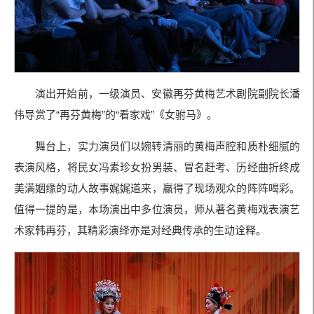
演出开始前，一级演员、安徽再芬黄梅艺术剧院副院长潘
伟导赏了“再芬黄梅”的“看家戏”《女驸马》。
舞台上，实力演员们以婉转清丽的黄梅声腔和质朴细腻的
表演风格，将民女冯素珍女扮男装、冒名赶考、历经曲折终成
美满姻缘的动人故事娓娓道来，赢得了现场观众的阵阵喝彩。
值得一提的是，本场演出中多位演员，师从著名黄梅戏表演艺
术家韩再芬，其精彩演绎亦是对经典传承的生动诠释。