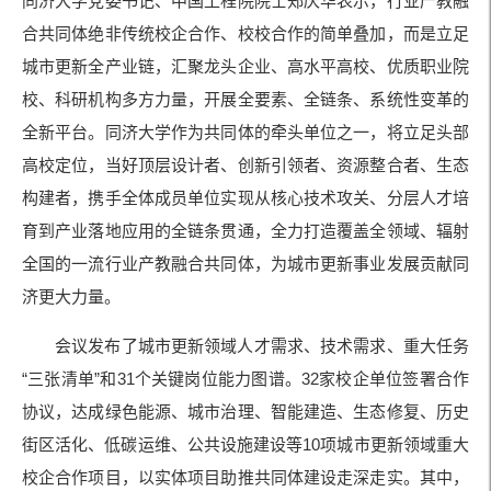
同济大学党委书记、中国工程院院士郑庆华表示，行业产教融
合共同体绝非传统校企合作、校校合作的简单叠加，而是立足
城市更新全产业链，汇聚龙头企业、高水平高校、优质职业院
校、科研机构多方力量，开展全要素、全链条、系统性变革的
全新平台。同济大学作为共同体的牵头单位之一，将立足头部
高校定位，当好顶层设计者、创新引领者、资源整合者、生态
构建者，携手全体成员单位实现从核心技术攻关、分层人才培
育到产业落地应用的全链条贯通，全力打造覆盖全领域、辐射
全国的一流行业产教融合共同体，为城市更新事业发展贡献同
济更大力量。
会议发布了城市更新领域人才需求、技术需求、重大任务
“
”
31
32
三张清单
和
个关键岗位能力图谱。
家校企单位签署合作
协议，达成绿色能源、城市治理、智能建造、生态修复、历史
10
街区活化、低碳运维、公共设施建设等
项城市更新领域重大
校企合作项目，以实体项目助推共同体建设走深走实。其中，