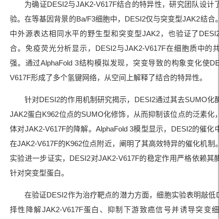
为确证DESI2与JAK2-V617F结合的特异性，研究团队设
验。在等基因背景的Ba/F3细胞中，DESI2仅与突变型JAK2结
中外源表达相同水平的野生型和突变型JAK2，也验证了DESI
合。免疫荧光分析显示，DESI2与JAK2-V617F在细胞质中
强。通过AlphaFold 3结构模拟发现，突变导致的构象变化使DESI
V617F形成了多个氢键网络，从空间上解释了结合的特异性。
针对DESI2的作用机制研究揭示，DESI2通过其去SUMO
JAK2蛋白K962位点的SUMO化修饰，从而抑制该位点的泛素
体对JAK2-V617F的降解。AlphaFold 3模型显示，DESI2的
在JAK2-V617F的K962位点附近，阐明了其高效特异的催化机
实验进一步证实，DESI2对JAK2-V617F的稳定作用严格依赖
针对突变型蛋白。
在验证DESI2作为治疗靶点的潜力方面，细胞实验表明敲低D
择性降解JAK2-V617F蛋白、抑制下游致癌信号并诱导突变