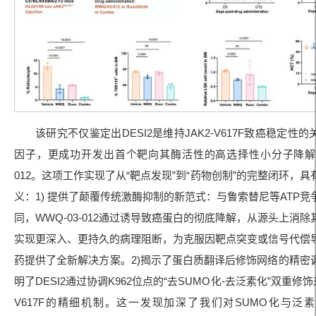
该研究不仅鉴定出DESI2是维持JAK2-V617F致癌稳定性
因子，更成功开发出首个靶向其酶活性的高选择性小分子降解剂W
012。这项工作实现了从“靶点发现”到“药物创制”的完整闭环，
义：1) 提供了颠覆传统激酶抑制的新范式：与鲁索替尼等ATP竞
同，WWQ-03-012通过诱导致癌蛋白的彻底降解，从源头上消
实现更深入、更持久的病理阻断，为克服因靶点突变或信号代偿
药提供了全新解决方案。2)揭示了蛋白质翻译后修饰网络的精密
明了DESI2通过协调K962位点的“去SUMO化-去泛素化”双重修饰来
V617F的精细机制。这一发现加深了我们对SUMO化与泛