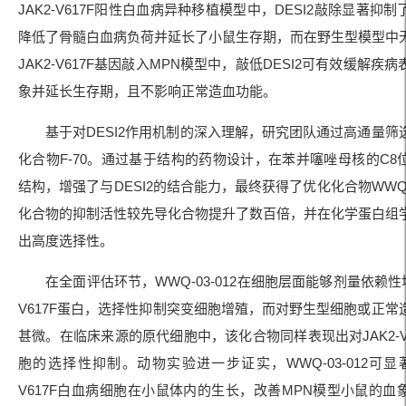
JAK2-V617F阳性白血病异种移植模型中，DESI2敲除显著抑
降低了骨髓白血病负荷并延长了小鼠生存期，而在野生型模型中
JAK2-V617F基因敲入MPN模型中，敲低DESI2可有效缓解疾
象并延长生存期，且不影响正常造血功能。
基于对DESI2作用机制的深入理解，研究团队通过高通量筛
化合物F-70。通过基于结构的药物设计，在苯并噻唑母核的C8
结构，增强了与DESI2的结合能力，最终获得了优化化合物WWQ-0
化合物的抑制活性较先导化合物提升了数百倍，并在化学蛋白组
出高度选择性。
在全面评估环节，WWQ-03-012在细胞层面能够剂量依赖性地
V617F蛋白，选择性抑制突变细胞增殖，而对野生型细胞或正常
甚微。在临床来源的原代细胞中，该化合物同样表现出对JAK2-V
胞的选择性抑制。动物实验进一步证实，WWQ-03-012可显著
V617F白血病细胞在小鼠体内的生长，改善MPN模型小鼠的血