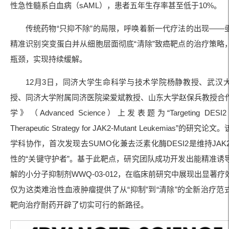
性急性髓系白血病（sAML），患者五年生存率甚至低于10%。
传统药物“只抑不除”的局限，呼唤着新一代疗法的出现——
精准识别突变蛋白并从细胞层面彻底“清除”致癌靶点的治疗策略
瓶颈，实现持续缓解。
12月3日，同济大学生命科学与技术学院杨静教授、武汉
授、同济大学附属同济医院梁爱斌教授、山东大学赵保兵教授合
学》（Advanced Science）上发表题为“Targeting DESI2 a
Therapeutic Strategy for JAK2-Mutant Leukemias”的研
学科协作，首次发现去SUMO化兼去泛素化酶DESI2是维持JAK2-
性的“关键守护者”。基于此靶点，研究团队成功开发出能精准诱
解的小分子抑制剂WWQ-03-012，在临床前研究中展现出显著
仅为这类难治性血液肿瘤提供了从“抑制”到“清除”的全新治疗范
靶向治疗耐药开辟了切实可行的新路径。