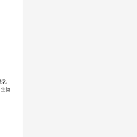
桥梁，
、生物