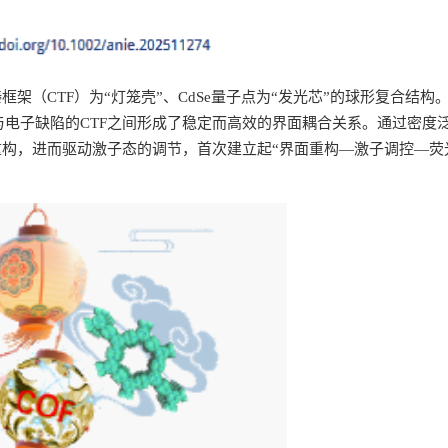
（CTF）为“灯笼壳”、CdSe量子点为“发光芯”的球形复合结构
与电子缺陷的CTF之间形成了稳定而高效的界面耦合关系。通过密度
构，进而驱动激子态的调节，首次建立起“界面重构—激子调控—荧