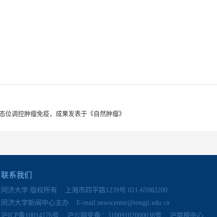
态位调控肿瘤免疫，成果发表于《自然肿瘤》
联系我们
同济大学 版权所有 上海市四平路1239号 021-65982200
同济大学新闻中心主办 E-mail:newscenter@tongji.edu.cn
沪ICP备10014176号 沪公网安备：31009102000038号 沪举报中心