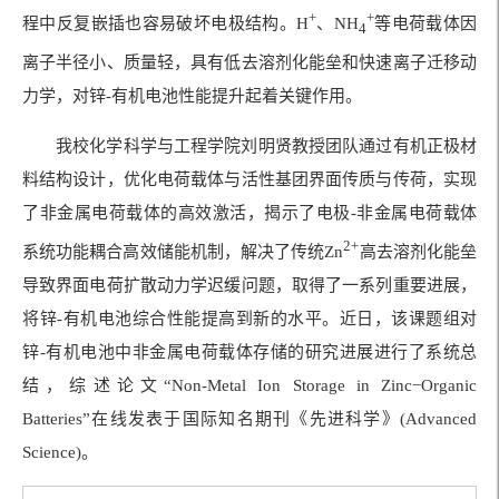
+
+
程中反复嵌插也容易破坏电极结构。H
、NH
等电荷载体因
4
离子半径小、质量轻，具有低去溶剂化能垒和快速离子迁移动
力学，对锌-有机电池性能提升起着关键作用。
我校化学科学与工程学院刘明贤教授团队通过有机正极材
料结构设计，优化电荷载体与活性基团界面传质与传荷，实现
了非金属电荷载体的高效激活，揭示了电极-非金属电荷载体
2+
系统功能耦合高效储能机制，解决了传统Zn
高去溶剂化能垒
导致界面电荷扩散动力学迟缓问题，取得了一系列重要进展，
将锌-有机电池综合性能提高到新的水平。近日，该课题组对
锌-有机电池中非金属电荷载体存储的研究进展进行了系统总
结，综述论文“Non-Metal Ion Storage in Zinc−Organic
Batteries”在线发表于国际知名期刊《先进科学》(Advanced
Science)。