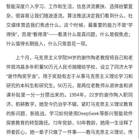
智能深度介入学习、工作和生活，信息洪流裹挟、选择纷繁复
杂，很容易让我们随波逐流。算法推送决定我们看到什么，社
交媒体营造我们焦虑什么。这个时候，最重要的能力不是“学
得快”，而是“看得清”——看清什么是真问题，什么是假焦虑；
什么值得长期投入，什么只是昙花一现。
上个月，马克思主义学院94岁的谢作陶老教授将自己和老
伴周鸿昌多年积蓄50万元人民币捐赠给学校，设立了同济大学
“谢作陶奖学金”，用于奖励有志于从事马克思主义理论学习和
研究的本科生和研究生。50万元，是两位老教师从退休金和讲
课补贴里一分一分攒出来的。1954年，22岁的谢作陶入职同
济，躬耕教学，她至今仍治学不辍，紧盯马克思主义理论教育
的新问题、新挑战，学习如何使用DeepSeek等新兴智能软件
探索教育的转型路径。72年党龄、53年教龄，她用一生诠释了
师者匠心，她一辈子只做了一件事——教马克思主义理论，传