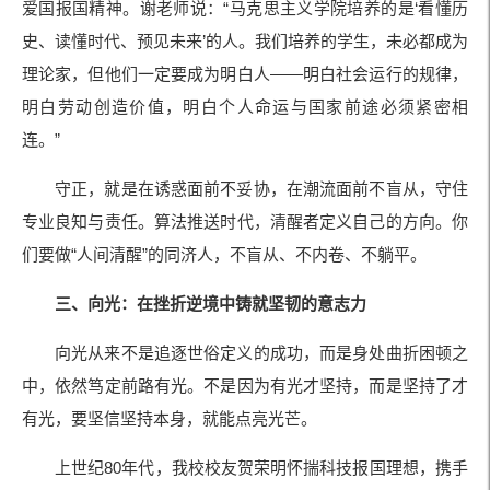
爱国报国精神。谢老师说：“马克思主义学院培养的是‘看懂历
史、读懂时代、预见未来’的人。我们培养的学生，未必都成为
理论家，但他们一定要成为明白人——明白社会运行的规律，
明白劳动创造价值，明白个人命运与国家前途必须紧密相
连。”
守正，就是在诱惑面前不妥协，在潮流面前不盲从，守住
专业良知与责任。算法推送时代，清醒者定义自己的方向。你
们要做“人间清醒”的同济人，不盲从、不内卷、不躺平。
三、向光：在挫折逆境中铸就坚韧的意志力
向光从来不是追逐世俗定义的成功，而是身处曲折困顿之
中，依然笃定前路有光。不是因为有光才坚持，而是坚持了才
有光，要坚信坚持本身，就能点亮光芒。
上世纪80年代，我校校友贺荣明怀揣科技报国理想，携手