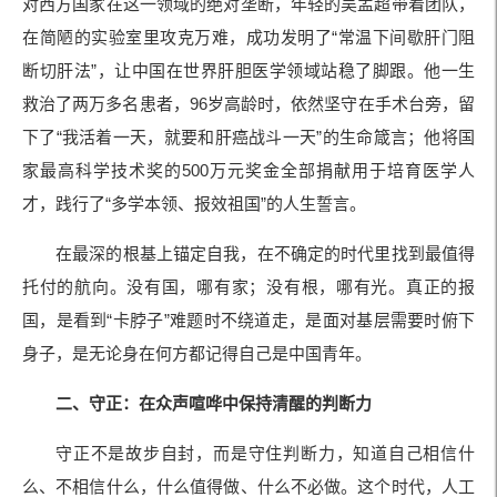
对西方国家在这一领域的绝对垄断，年轻的吴孟超带着团队，
在简陋的实验室里攻克万难，成功发明了“常温下间歇肝门阻
断切肝法”，让中国在世界肝胆医学领域站稳了脚跟。他一生
救治了两万多名患者，96岁高龄时，依然坚守在手术台旁，留
下了“我活着一天，就要和肝癌战斗一天”的生命箴言；他将国
家最高科学技术奖的500万元奖金全部捐献用于培育医学人
才，践行了“多学本领、报效祖国”的人生誓言。
在最深的根基上锚定自我，在不确定的时代里找到最值得
托付的航向。没有国，哪有家；没有根，哪有光。真正的报
国，是看到“卡脖子”难题时不绕道走，是面对基层需要时俯下
身子，是无论身在何方都记得自己是中国青年。
二、守正：在众声喧哗中保持清醒的判断力
守正不是故步自封，而是守住判断力，知道自己相信什
么、不相信什么，什么值得做、什么不必做。这个时代，人工