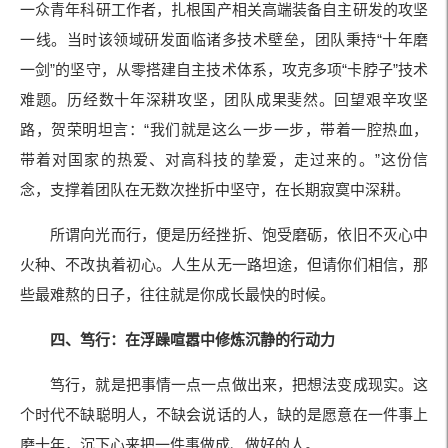
一众青年科研工作者，扎根国产相关高端装备自主研发的攻坚
一线。当时该领域研发面临诸多技术壁垒，团队秉持“十年磨
一剑”的坚守，从零搭建自主技术体系，攻克多项“卡脖子”技术
难题。历经数十年深耕攻坚，团队成果斐然。回望艰辛攻坚
路，贺荣明坦言：“我们就是这么一步一步，带着一腔热血，
带着对国家的热爱、对高科技的挚爱，走过来的。”这份信
念，支撑着团队在无数次挫折中坚守，在长期寂寞中深耕。
所谓向光而行，便是历经挫折、饱受磨砺，依旧不灭心中
火种、不改执着初心。人生从无一路坦途，但请你们相信，那
些最难熬的日子，往往就是你成长最快的时候。
四、笃行：在浮躁喧嚣中修炼沉静的行动力
笃行，就是把事情一点一点做出来，把想法变成现实。这
个时代不缺聪明人，不缺会说话的人，缺的是愿意在一件事上
磨十年，沉下心来把一件事做成、做好的人。