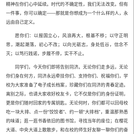
精神在你们心中延续。时代的不确定性，我们无法改变。但有
一件事，你可以确定——那就是你想成为一个什么样的人，永
远由自己定义。
愿你们：以报国立心，风浪再大，根基不移；以守正明
思，潮起潮落，初心不改；以向光砺志，身处低谷，信念不
灭；以笃行践诺，步履不停，实干不止。
同学们，今天你们即将告别同济。无论你们走多远，无论
你们身在何方，同济永远牵挂你们、支持你们、祝福你们，学
校为大家准备了电子成长档案，珍藏你们在同济的青春足迹。
离别之际，也请大家收好校友卡，它不仅是你们的身份证明，
更是你们随时回家的专属钥匙。无论何时，你们都可以回母校
吃一块大排、点一份“饺饺者”、约一顿“大排档”，重温那熟悉
的味道；逛一逛书香依旧的图书馆，寻找当年的座位；在樱花
大道、中央大道上散散步，和在校的师生好友聊一聊你们的奋