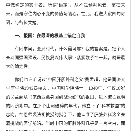
中做确定的实干者。所谓“确定”，从不是预判风云、掌控未
来，而是守住内心不变的价值与初心。在此，我送大家四句寄
语，与各位共勉。
一、报国：在最深的根基上锚定自我
有同学问，变局时代，什么最可靠？我的答案是，把个人
奋斗同强国建设、民族复兴伟大事业紧紧联系在一起，就是最
大的确定性。
你们也许听说过“中国肝胆外科之父”吴孟超，他是同济大
学医学院1943级校友、中国科学院院士。1940年，年仅18岁
的吴孟超从马来西亚孤身回到战火纷飞的祖国，进入流亡昆明
的同济附中。在那个山河破碎的年代，他立下了“科学救国”的
志向。在恩师裘法祖教授的指引下，他认准了肝脏外科这个充
满挑战的医学前沿。当时中国的肝脏外科几乎是一片空白，面