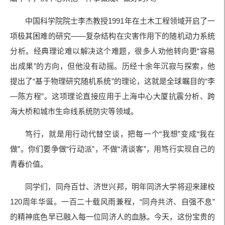
中国科学院院士李杰教授1991年在土木工程领域开启了一
项极其困难的研究——复杂结构在灾害作用下的随机动力系统
分析。经典理论难以解决这个难题，很多人劝他转向更“容易
出成果”的方向，但他没有动摇。历经十余年沉寂与探索，他
提出了“基于物理研究随机系统”的理论，这就是全球瞩目的“李
—陈方程”。这项理论直接应用于上海中心大厦抗震分析、跨
海大桥和城市生命线系统防灾等领域。
笃行，就是用行动代替空谈，把每一个“我想”变成“我在
做”。你们要争做“行动派”，不做“清谈客”，用笃行实现自己的
青春价值。
同学们，同舟百廿、济世兴邦，明年同济大学将迎来建校
120周年华诞。一百二十载风雨兼程，“同舟共济、自强不息”
的精神底色早已融入每一位同济人的血脉。今天，这份宝贵的