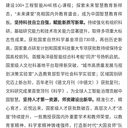
建设100+工程智能AI4E核心课程；探索未来智慧教育新样
态，“未来课堂”亮相国内外教育盛会，成为中国智慧教育样
板。
坚持科技自立自强，赋能新质写新章。
持续强化有组织科
研，基础研究能力和技术攻关能力显著提升，取得多项重大标
志性成果。获批国家自然科学基金项目730项，再创历史新
高，国家重点研发计划和国家科技重大专项获批数持续保持全
国高校前列。首艘海洋级智能综合科考船“同济”号扬帆启航。
国家级人文社科基地平台取得新突破，“城市高质量发展与规
划决策实验室”入选教育部哲学社会科学实验室；区域国别研
究迈上新台阶，百年老刊《德文月刊（中德文）》获批复刊；
文科研究成果首登顶刊《科学》，为全球人工智能治理贡献中
国智慧。
坚持人才第一资源，师资建设出新举。
精准引才、精
心育才，近悦远来，国家级人才获批数破百，高层次人才“浓
度”持续提升，一批教授获国内外重要学术和教师荣誉。以教
育家精神、科学家精神铸魂强师，打造新时代“大国良师”队