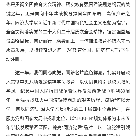
也是贯彻全国教育大会精神、落实教育强国建设规划纲要的关
键之年，更是面向十年建成教育强国全面布局、高位推进之
年。同济大学以习近平新时代中国特色社会主义思想为指导，
全面贯彻落实党的二十大和二十届历次全会精神，锚定强国建
设战略目标，向新而行，乘势而上，一体推进教育科技人才高
质量发展，以接续奋进之笔，为“教育强国，同济有为”写下生
动注脚。
这一年，我们同心向党，同济名片底色鲜亮。
扎实开展深
入贯彻中央八项规定精神学习教育，以优良党风引领校风教风
学风。纪念中国人民抗日战争暨世界反法西斯战争胜利80周
年，重温抗战烽火中同济辗转西迁的艰苦历程，感悟“何以大
学，何以同济”。深入学习贯彻党的二十届四中全会精神，在
服务党和国家大局中找准定位，以“1+10+N”规划体系为未来五
年学校发展擘画蓝图。擦亮“同济党建”品牌，以一流党建引领