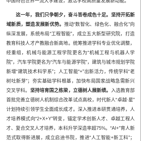
中国特色世界一流大学建设，激活学校高质量发展新动能。
这一年，我们只争朝夕，奋斗答卷成色十足。
坚持开拓新
域新质，塑造发展新优势。
推动“数智化、绿色化、融合化”向
纵深发展，系统布局“工程智能”，成立五大新型研究院，打造
教育科技人才产教融合新高地。统筹推进学科专业优化调整，
经重组，机械与能源工程学院更名为“机械工程与机器人学
院”，汽车学院更名为“汽车与能源学院”，建筑与城市规划学院
新增“建筑技术科学系”；人工智能“+”出新活力，传统学科“老
树吐新芽”；夯实基础学科根基，加快布局国家战略急需新兴
交叉学科。
坚持培育国之栋梁，立德树人展新绩。
入选教育部
首批完善立德树人机制综合改革试点高校，时代新人“卓越·星”
计划持续引领学生全面成长成才。深入推进本研贯通培养，人
才培养模式向“2+X+Y”转变，锚定学术创新人才、卓越工程人
才、复合交叉人才培养，本科升学深造率超75%。“AI+”育人新
范式取得新进展，成立启迪书院，推进“人工智能+新工科”；