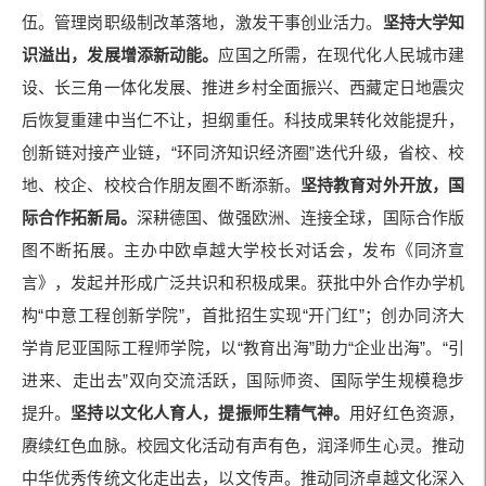
伍。管理岗职级制改革落地，激发干事创业活力。
坚持大学知
识溢出，发展增添新动能。
应国之所需，在现代化人民城市建
设、长三角一体化发展、推进乡村全面振兴、西藏定日地震灾
后恢复重建中当仁不让，担纲重任。科技成果转化效能提升，
创新链对接产业链，“环同济知识经济圈”迭代升级，省校、校
地、校企、校校合作朋友圈不断添新。
坚持教育对外开放，国
际合作拓新局。
深耕德国、做强欧洲、连接全球，国际合作版
图不断拓展。主办中欧卓越大学校长对话会，发布《同济宣
言》，发起并形成广泛共识和积极成果。获批中外合作办学机
构“中意工程创新学院”，首批招生实现“开门红”；创办同济大
学肯尼亚国际工程师学院，以“教育出海”助力“企业出海”。“引
进来、走出去”双向交流活跃，国际师资、国际学生规模稳步
提升。
坚持以文化人育人，提振师生精气神。
用好红色资源，
赓续红色血脉。校园文化活动有声有色，润泽师生心灵。推动
中华优秀传统文化走出去，以文传声。推动同济卓越文化深入