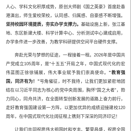
人心、学科文化积厚成势，原创大师剧《国之英豪》首度赴香
港演出，师生爱校荣校，认同感、归属感、自豪感不断增强。
坚持校园环境提质，夯实办学支撑力。
基础设施上新，张江基
地、东区新建大楼、科学计算中心、分析测试中心建成启用，
办学条件进一步改善，为教学科研提供空间平台硬件支撑。
奔赴光荣与梦想的征途，一程接着一程。2026年是中国共
产党成立105周年，是“十五五”开局之年，中国式现代化的宏
伟蓝图正徐徐铺展，伟大事业赋予我们崇高使命。
“教育强
国，同济有为！”
号角催征，时不我待，让我们更加紧密地团
结在以习近平同志为核心的党中央周围，胸怀“国之大者”，勠
力同心，同舟共济，在全面转型创新发展的道路上奋力前行，
走好教育强国建设第一方阵，以更加优异的成绩迎接建校120
周年，在中国式现代化壮阔征程上镌刻下深深的同济印记！
让我们共同祝愿伟大祖国时和岁丰、繁荣昌盛，祝愿全国