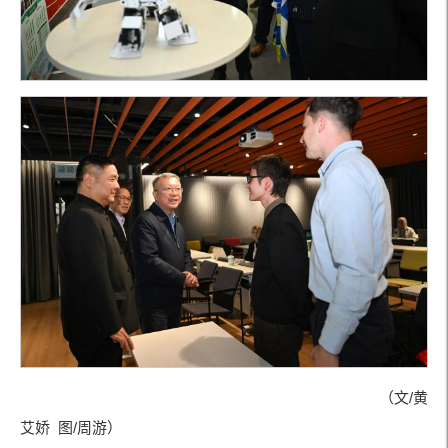
（文/黄
艾娇 图/周游）