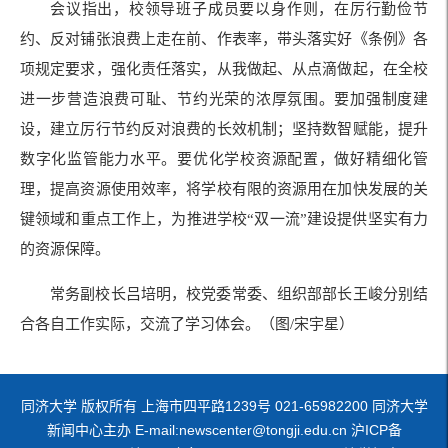
会议指出，校领导班子成员要以身作则，在厉行勤俭节
约、反对铺张浪费上走在前、作表率，带头落实好《条例》各
项规定要求，强化责任落实，从我做起、从点滴做起，在全校
进一步营造浪费可耻、节约光荣的浓厚氛围。要加强制度建
设，建立厉行节约反对浪费的长效机制；坚持数智赋能，提升
数字化监管能力水平。要优化学校资源配置，做好精细化管
理，提高资源使用效率，将学校有限的资源用在加快发展的关
键领域和重点工作上，为推进学校“双一流”建设提供坚实有力
的资源保障。
常务副校长吕培明，校党委常委、组织部部长王峻分别结
合各自工作实际，交流了学习体会。（图/宋宇星）
同济大学 版权所有 上海市四平路1239号 021-65982200 同济大学
新闻中心主办 E-mail:newscenter@tongji.edu.cn 沪ICP备