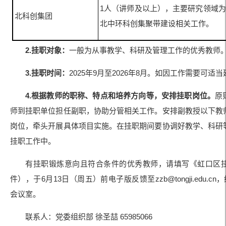
1人（讲师及以上），主要研究领域
北科创集团
北中环科创集聚带建设相关工作。
2.挂职对象：
一般为从事教学、科研及管理工作的优秀教师
3.挂职时间：
2025年9月至2026年8月。如因工作需要可适
4.根据教师的职称、特点和培养方向等，安排挂职岗位。
原
师到挂职单位担任副职，协助分管相关工作。安排副教授以下教
岗位，牵头开展具体项目实施。在挂职期间要协调好教学、科研
挂职工作中。
有挂职锻炼意向且符合条件的优秀教师，请填写《虹口区
件），于6月13日（周五）前电子版反馈至zzb@tongji.edu.c
会议室。
联系人：党委组织部 徐圣喆 65985066