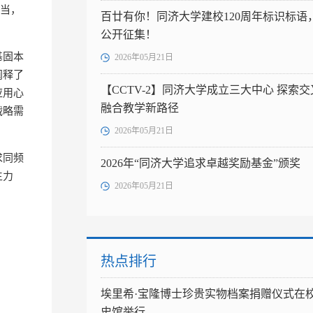
担当，
百廿有你！同济大学建校120周年标识标语
公开征集！
基固本
2026年05月21日
阐释了
【CCTV-2】同济大学成立三大中心 探索交
应用心
融合教学新路径
战略需
2026年05月21日
求同频
2026年“同济大学追求卓越奖励基金”颁奖
生力
2026年05月21日
热点排行
埃里希·宝隆博士珍贵实物档案捐赠仪式在
史馆举行