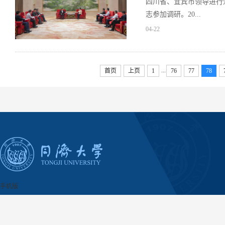
四川省、宜宾市领导进行
志参加调研。20...
04-22
...
首页
上页
1
76
77
78
手机版