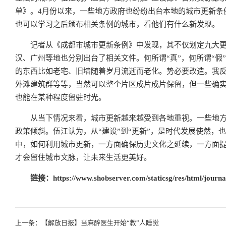
单》。4月份以来，一些地方政府也纷纷出台本地的城市更新条
也可以学习之后颁布相关条例的城市，看他们有什么新发现。
记者从《成都市城市更新条例》中发现，其不仅划定九大更
汉、广州等地也分别出台了相关文件。何所谓“真”，何所谓“假
的东西比如老宅、旧墙随着岁月流逝而老化。势必要改造。我反
外滩建筑群等等，当然可以整个片区成片成片保留，但一些确
也能在某种程度留驻时光。
从当下情况来看，城市更新越来越受到各地重视。一些地方
政策倾斜。伍江认为，从“建设”到“更新”，是时代发展使然
中，如何利用城市更新，一方面确保历史文化之延续，一方面
才会留住城市文脉，让未来生活更美好。
链接：
https://www.shobserver.com/staticsg/res/html/jou
上一条：【解放日报】当麻醉医生开始“教”人睡觉