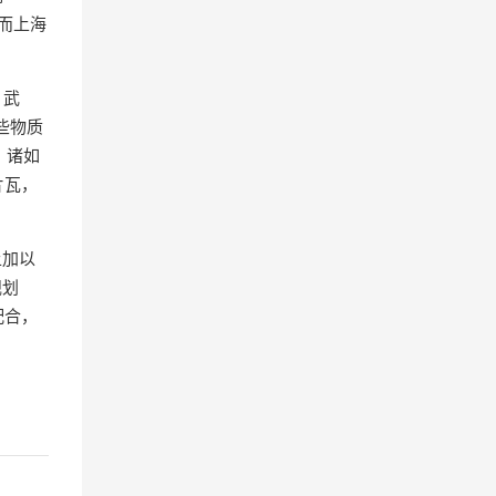
而上海
、武
些物质
，诸如
片瓦，
上加以
规划
配合，