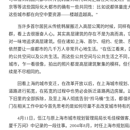
京等等这些国际化大都市的确有一些共同性：比如说都体量庞
这些城市都在向空中要资源——楼越造越高。”
当许多首尔居民从传统韩屋搬迁入高层公寓的时候，同样有
群，看上去很振奋人心。其实高层建筑的存在不是为高而高，它
对一味地追求高层建筑。但在诸如上海、首尔、纽约、伦敦、
依然要让一座都市的几千万人非常开心地生活。”在伍江看来，
的公共空间以及公共生活。而这些公共空间与公共生活之不同
城市，乍一看很像，拍出的照片都是高层建筑聚集的模样。但
续是不尽相同的。
回看上海的城市变迁，在改革开放以后，在上海城市规划
道路进行拓宽，在拓宽的过程中也势必会拆迁道路两边房屋。
下旧里的全部拆除，及至上海人彻底告别“拎马桶”生活，都值
门在相关工作中如今首先思考的是如何尽量不去改变城市特有
4月11日，伍江与原上海市城市规划管理局局长毛佳樑做
厦千万间》中记录的一段往事。2004年8月，时任上海市规