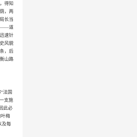
，得知
荫，两
局长当
——道
迅速针
历史风貌
4条，后
衡山路
“法国
一支施
因此必
的叶梅
以及每