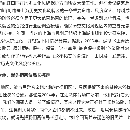
解到虹口区在历史文化风貌保护方面所做大量工作。但在会议结束后
到山阴路是上海历史文化风貌区的一条重要道路，尺度宜人、绿树成
的疏解必须立足于更大范围路网的梳理、完善。考虑到这些情况，毛
风貌区的道路进行全面调查梳理，确保历史文化风貌区内的重要元素
和支持。随即，当时的上海市规划局组织上海城市规划设计研究院，
风貌保护道路，并根据不同情况分类。据此，2005年，编制《上海
路要“原汁原味”保护、保留。这些享受“最高保护级别”的道路共6
丹燕创作了非虚构文学作品《永不拓宽的街道》，山阴路、武康路、
片历史文化风貌保护区。
大树，就先把两位局长挪走
地区，被市民游客亲切地称为“梧桐区”，只因保留下来的悬铃木俗称
毛佳樑的合影。那也是2004年，在江湾体育场广场前，他们恰好看到
。我们的调研人员上前了解情况，原来这棵大树正好处于规划道路，
树前。这棵树大到我们两个人合抱都抱不过来。随后，毛局长请随行
大树，就请先把我们两位局长挪走’。”如今回看并未褪色的旧照片，