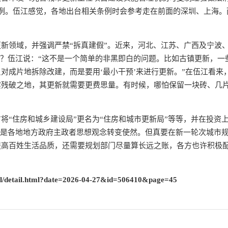
例。伍江感觉，各地出台相关条例时会参考走在前面的深圳、上海。
新领域，并强调严禁“拆真建假”。近来，河北、江苏、广西及宁波
”？伍江说：“这不是一个简单的非黑即白的问题。比如古镇更新，一
对成片地拆除改建，而是要用‘最小干预’来进行更新。”在伍江看来
实残破之地，其更新就需要更费思量。有时候，哪怕保留一块砖、几
将“住房和城乡建设局”更名为“住房和城市更新局”等等，并在投资
，也是各地地方政府主政者思想观念转变使然。但真要在新一轮次城市
提高百姓生活品质，还需要规划部门尽量算长远之账，各方也许积极
rnal/detail.html?date=2026-04-27&id=506410&page=45