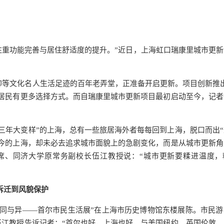
，注重功能完善与居住舒适度的提升。”近日，上海虹口瑞康里城市更
稚柳等文化名人生活足迹的百年老弄堂，正准备开启更新。项目创新推
居民有更多选择方式。而自瑞康里城市更新项目最初启动至今，记者
，三年大变样”的上海，总有一些旅居海外者每每回到上海，脱口而出
今的上海，却未必去追求城市面貌上的急剧变化，而是从城市更新角
席、同济大学原常务副校长伍江教授说：“城市更新要糅进温度，
拆迁到风貌保护
同与异——首尔市民生活展”在上海市历史博物馆东楼展陈。市民游
江教授告诉记者：“首尔也好，上海也好，与美国纽约、英国伦敦、