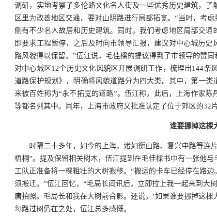
调研，实地考察了多伦路文化名人街及一些优秀历史建筑，了
区里为改善地区交通，要对山阴路进行局部拓宽。“当时，考虑
侧有不少名人故居和历史建筑。同时，我们考虑地区局部交通
即要求工程暂停，之后及时向市领导汇报，建议对中心城历史
路风貌得以保留。”伍江说，毛佳樑的提议得到了市领导的赞同
对中心城区12个历史文化风貌区开展调研工作，梳理出144条
道路保护规划》，明确将风貌道路分为四大类。其中，第一类道
来被百姓称为“永不拓宽的道路”。伍江称，此后，上海作家陈
等都名列其中。同年，上海市政府又批准认定了位于郊区的32
谁要挪掉这棵
时隔二十多年，如今的上海，诸如衡山路、复兴中路等连片
梧桐”。提及保留相关树木，伍江提到在毛佳樑书中有一张他与
工队正准备将一棵粗壮的大树搬移。“搬运的卡车已经停在路边
须搬迁。”伍江回忆，“毛局长闻讯后，立即拉上我一起来到大
唐拍照。毛局长和我在大树前合影。还说，‘如果谁要挪掉这棵
每路过树仍在之处，伍江总多感慨。