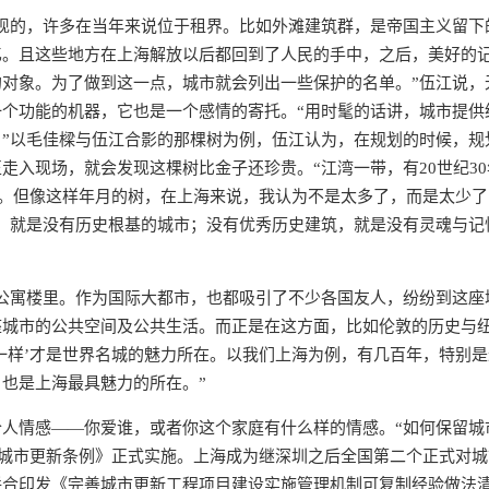
现的，许多在当年来说位于租界。比如外滩建筑群，是帝国主义留下
忆。且这些地方在上海解放以后都回到了人民的手中，之后，美好的
对象。为了做到这一点，城市就会列出一些保护的名单。”伍江说，
个功能的机器，它也是一个感情的寄托。“用时髦的话讲，城市提供
”以毛佳樑与伍江合影的那棵树为例，伍江认为，在规划的时候，规
走入现场，就会发现这棵树比金子还珍贵。“江湾一带，有20世纪30
眼。但像这样年月的树，在上海来说，我认为不是太多了，而是太少了
，就是没有历史根基的城市；没有优秀历史建筑，就是没有灵魂与记
公寓楼里。作为国际大都市，也都吸引了不少各国友人，纷纷到这座
座城市的公共空间及公共生活。而正是在这方面，比如伦敦的历史与
一样’才是世界名城的魅力所在。以我们上海为例，有几百年，特别是
也是上海最具魅力的所在。”
人情感——你爱谁，或者你这个家庭有什么样的情感。“如何保留城
海市城市更新条例》正式实施。上海成为继深圳之后全国第二个正式对
联合印发《完善城市更新工程项目建设实施管理机制可复制经验做法