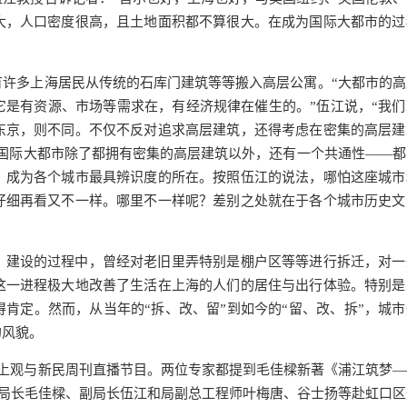
大，人口密度很高，且土地面积都不算很大。在成为国际大都市的过
许多上海居民从传统的石库门建筑等等搬入高层公寓。“大都市的高
是有资源、市场等需求在，有经济规律在催生的。”伍江说，“我们
东京，则不同。不仅不反对追求高层建筑，还得考虑在密集的高层建
国际大都市除了都拥有密集的高层建筑以外，还有一个共通性——都
，成为各个城市最具辨识度的所在。按照伍江的说法，哪怕这座城市
仔细再看又不一样。哪里不一样呢？差别之处就在于各个城市历史文
、建设的过程中，曾经对老旧里弄特别是棚户区等等进行拆迁，对一
这一进程极大地改善了生活在上海的人们的居住与出行体验。特别是
得肯定。然而，从当年的“拆、改、留”到如今的“留、改、拆”，城
的风貌。
客上观与新民周刊直播节目。两位专家都提到毛佳樑新著《浦江筑梦—
划局局长毛佳樑、副局长伍江和局副总工程师叶梅唐、谷士扬等赴虹口