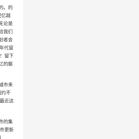
的。的
记忆越
无论是
给我们
划者会
年代留
！留下
忆的躯
城市来
纽约不
最近这
市的集
城市更新
清