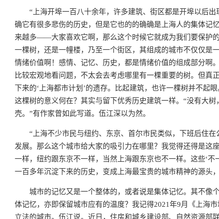
“上海开埠一百八十余年，许多建筑、街区都是开埠以后出
确它有很多悲伤的历史，但是它也的的确确是上海人的集体记
来越多——大家喜欢它啊，那么这个时候它就成为我们要保护的
一棵树，还是一幢楼，乃至一个街区，其组成的城市不仅仅是一
情绪价值啊！感情、记忆、历史，都是情绪价值的组成部分啊。
比较宏观地看问题，不太会去考虑哪里有一棵重要的树。但真正
下来的‘上海都市计划’的遗存。比起建筑，也许一棵树并不起
这棵树的意义何在？其实与留下优秀历史建筑一样。“没有大树
壳。”有作家曾如此写道。伍江深以为然。
“上海不少市民与纽约、东京、首尔市民类似，下班后住在
发展。那么这个城市给大家的吸引力在哪里？我觉得还得是这
一样，纽约跟东京不一样，当然上海跟东京也不一样。这些‘不
一百多年沉淀下来的历史，变成上海最宝贵的城市精神的源头，
城市的记忆又是一个整体的，或者说是集体记忆。其不像个
体记忆，亦即保留城市应有的温度？我记得2021年9月《上
立法的城市。伍江说。近日，住房和城乡建设部、自然资源部