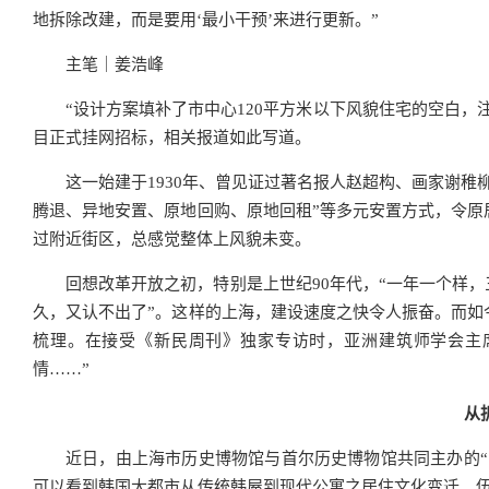
地拆除改建，而是要用‘最小干预’来进行更新。”
主笔｜姜浩峰
“设计方案填补了市中心120平方米以下风貌住宅的空白
目正式挂网招标，相关报道如此写道。
这一始建于1930年、曾见证过著名报人赵超构、画家谢
腾退、异地安置、原地回购、原地回租”等多元安置方式，令原
过附近街区，总感觉整体上风貌未变。
回想改革开放之初，特别是上世纪90年代，“一年一个样
久，又认不出了”。这样的上海，建设速度之快令人振奋。而如
梳理。在接受《新民周刊》独家专访时，亚洲建筑师学会主
情……”
从
近日，由上海市历史博物馆与首尔历史博物馆共同主办的“
可以看到韩国大都市从传统韩屋到现代公寓之居住文化变迁。伍