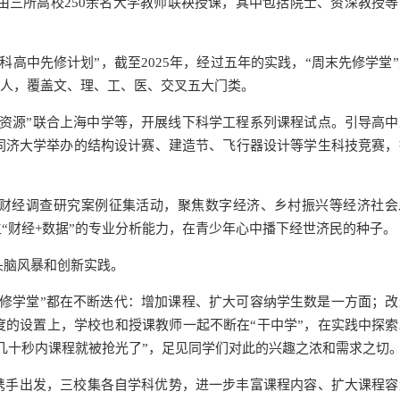
，由三所高校250余名大学教师联袂授课，其中包括院士、资深教授
科高中先修计划”，截至2025年，经过五年的实践，“周末先修学堂
000人，覆盖文、理、工、医、交叉五大门类。
课程资源”联合上海中学等，开展线下科学工程系列课程试点。引导高
同济大学举办的结构设计赛、建造节、飞行器设计等学生科技竞赛，
生财经调查研究案例征集活动，聚焦数字经济、乡村振兴等经济社会
“财经+数据”的专业分析能力，在青少年心中播下经世济民的种子。
头脑风暴和创新实践。
修学堂”都在不断迭代：增加课程、扩大可容纳学生数是一方面；改
的设置上，学校也和授课教师一起不断在“干中学”，在实践中探索
几十秒内课程就被抢光了”，足见同学们对此的兴趣之浓和需求之切
携手出发，三校集各自学科优势，进一步丰富课程内容、扩大课程容